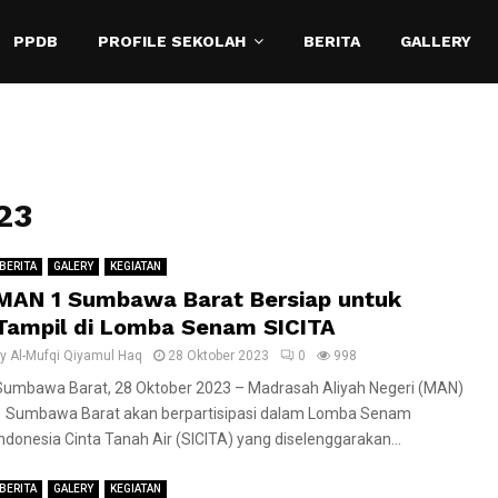
PPDB
PROFILE SEKOLAH
BERITA
GALLERY
23
BERITA
GALERY
KEGIATAN
MAN 1 Sumbawa Barat Bersiap untuk
Tampil di Lomba Senam SICITA
by
Al-Mufqi Qiyamul Haq
28 Oktober 2023
0
998
Sumbawa Barat, 28 Oktober 2023 – Madrasah Aliyah Negeri (MAN)
1 Sumbawa Barat akan berpartisipasi dalam Lomba Senam
Indonesia Cinta Tanah Air (SICITA) yang diselenggarakan...
BERITA
GALERY
KEGIATAN