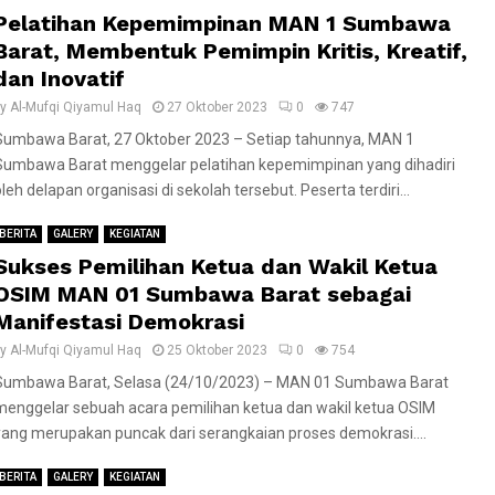
Pelatihan Kepemimpinan MAN 1 Sumbawa
Barat, Membentuk Pemimpin Kritis, Kreatif,
dan Inovatif
by
Al-Mufqi Qiyamul Haq
27 Oktober 2023
0
747
Sumbawa Barat, 27 Oktober 2023 – Setiap tahunnya, MAN 1
Sumbawa Barat menggelar pelatihan kepemimpinan yang dihadiri
leh delapan organisasi di sekolah tersebut. Peserta terdiri...
BERITA
GALERY
KEGIATAN
Sukses Pemilihan Ketua dan Wakil Ketua
OSIM MAN 01 Sumbawa Barat sebagai
Manifestasi Demokrasi
by
Al-Mufqi Qiyamul Haq
25 Oktober 2023
0
754
Sumbawa Barat, Selasa (24/10/2023) – MAN 01 Sumbawa Barat
menggelar sebuah acara pemilihan ketua dan wakil ketua OSIM
yang merupakan puncak dari serangkaian proses demokrasi....
BERITA
GALERY
KEGIATAN