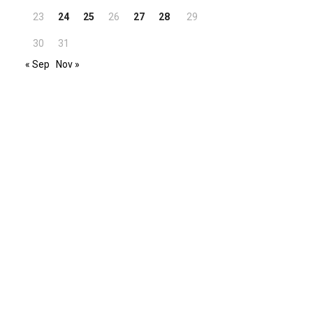
23
24
25
26
27
28
29
30
31
« Sep
Nov »