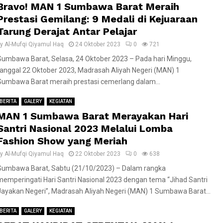
Bravo! MAN 1 Sumbawa Barat Meraih
Prestasi Gemilang: 9 Medali di Kejuaraan
Tarung Derajat Antar Pelajar
by
Al-Mufqi Qiyamul Haq
24 Oktober 2023
0
721
Sumbawa Barat, Selasa, 24 Oktober 2023 – Pada hari Minggu,
tanggal 22 Oktober 2023, Madrasah Aliyah Negeri (MAN) 1
Sumbawa Barat meraih prestasi cemerlang dalam...
BERITA
GALERY
KEGIATAN
MAN 1 Sumbawa Barat Merayakan Hari
Santri Nasional 2023 Melalui Lomba
Fashion Show yang Meriah
by
Al-Mufqi Qiyamul Haq
22 Oktober 2023
0
638
Sumbawa Barat, Sabtu (21/10/2023) – Dalam rangka
memperingati Hari Santri Nasional 2023 dengan tema “Jihad Santri
Jayakan Negeri”, Madrasah Aliyah Negeri (MAN) 1 Sumbawa Barat...
BERITA
GALERY
KEGIATAN