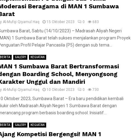
Moderasi Beragama di MAN 1 Sumbawa
Barat
by
Al-Mufqi Qiyamul Haq
15 Oktober 2023
0
683
Sumbawa Barat, Sabtu (14/10/2023) – Madrasah Aliyah Negeri
(MAN) 1 Sumbawa Barat telah sukses menjalankan program Proyek
Penguatan Profil Pelajar Pancasila (P5) dengan sub tema...
BERITA
GALERY
KEGIATAN
MAN 1 Sumbawa Barat Bertransformasi
dengan Boarding School, Menyongsong
Karakter Unggul dan Mandiri
by
Al-Mufqi Qiyamul Haq
10 Oktober 2023
0
730
10 Oktober 2023, Sumbawa Barat – Era baru pendidikan kembali
diukir oleh Madrasah Aliyah Negeri 1 Sumbawa Barat dengan
merancang program berbasis boarding school. Inisiatif...
BERITA
GALERY
KEGIATAN
Ajang Kompetisi Bergengsi! MAN 1