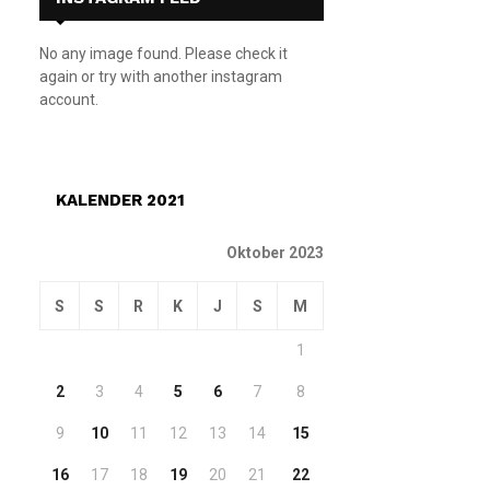
No any image found. Please check it
again or try with another instagram
account.
KALENDER 2021
Oktober 2023
S
S
R
K
J
S
M
1
2
3
4
5
6
7
8
9
10
11
12
13
14
15
16
17
18
19
20
21
22