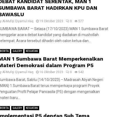
DEBAT KANDIDAT SERENTAK, MAN 1
SUMBAWA BARAT HADIRKAN KPU DAN
BAWASLU
by
Al-Mufqi Qiyamul Haq
19 Oktober 2023
0
577
SUMBAWA BARAT — Selasa (17/10/2023) MAN 1 Sumbawa Barat
menggelar acara debat kandidat yang diadakan di mushollah
setempat. Acara tersebut dihadiri oleh calon ketua dan...
BERITA
GALERY
KEGIATAN
MAN 1 Sumbawa Barat Memperkenalkan
Materi Demokrasi dalam Program P5
by
Al-Mufqi Qiyamul Haq
16 Oktober 2023
0
542
Sumbawa Barat, Sabtu (14/10/2023) – Madrasah Aliyah Negeri
(MAN) 1 Sumbawa Barat terus memperkaya program Proyek
Penguatan Profil Pelajar Pancasila (P5) dengan mengenalkan
ateri baru...
BERITA
GALERY
KEGIATAN
Implementasi P5 dengan Sub Tema