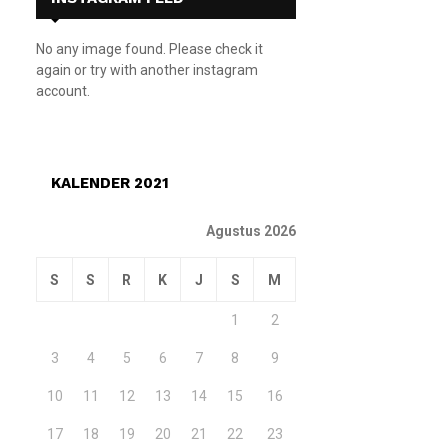
No any image found. Please check it
again or try with another instagram
account.
KALENDER 2021
Agustus 2026
S
S
R
K
J
S
M
1
2
3
4
5
6
7
8
9
10
11
12
13
14
15
16
17
18
19
20
21
22
23