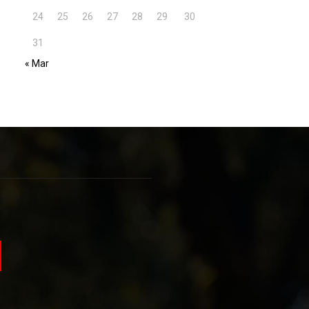
24
25
26
27
28
29
30
31
« Mar