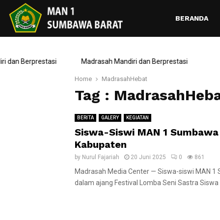
BERANDA
dan Berprestasi
Madrasah Mandiri dan Berprestasi
Home
MadrasahHebat
Tag : MadrasahHeba
BERITA
GALERY
KEGIATAN
Siswa-Siswi MAN 1 Sumbawa B
Kabupaten
by
Nurul Fajariah
20 Juni 2025
0
861
Madrasah Media Center — Siswa-siswi MAN 1
dalam ajang Festival Lomba Seni Sastra Siswa