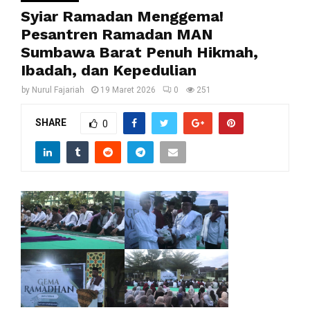
Syiar Ramadan Menggema!
Pesantren Ramadan MAN
Sumbawa Barat Penuh Hikmah,
Ibadah, dan Kepedulian
by
Nurul Fajariah
19 Maret 2026
0
251
SHARE
0