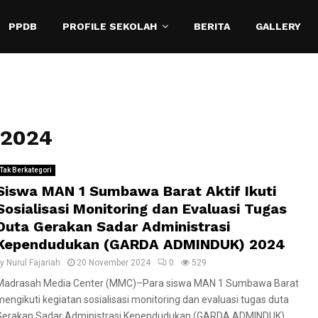
PPDB
PROFILE SEKOLAH
BERITA
GALLERY
 2024
Tak Berkategori
Siswa MAN 1 Sumbawa Barat Aktif Ikuti
Sosialisasi Monitoring dan Evaluasi Tugas
Duta Gerakan Sadar Administrasi
Kependudukan (GARDA ADMINDUK) 2024
by
Nurul Fajariah
20 November 2024
0
529
Madrasah Media Center (MMC)–Para siswa MAN 1 Sumbawa Barat
mengikuti kegiatan sosialisasi monitoring dan evaluasi tugas duta
Gerakan Sadar Administrasi Kependudukan (GARDA ADMINDUK)