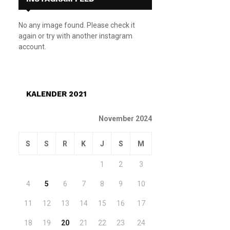
No any image found. Please check it
again or try with another instagram
account.
KALENDER 2021
November 2024
S
S
R
K
J
S
M
1
2
3
4
5
6
7
8
9
10
11
12
13
14
15
16
17
18
19
20
21
22
23
24