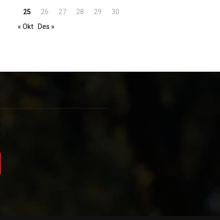
25
26
27
28
29
30
« Okt
Des »